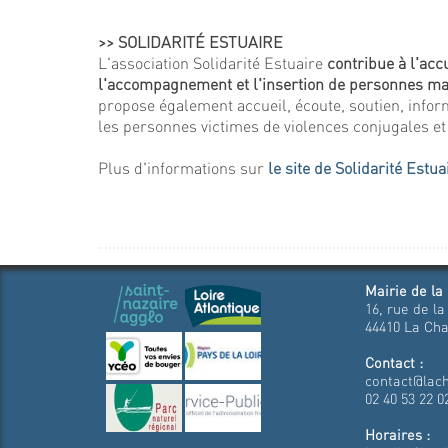
>> SOLIDARITÉ ESTUAIRE
L'association Solidarité Estuaire
contribue à l'acc
l'accompagnement et l'insertion de personnes m
propose également accueil, écoute, soutien, infor
les personnes victimes de violences conjugales et 
Plus d'informations sur
le site de Solidarité Estua
Mairie de la
16, rue de la
44410 La Cha
Contact :
contact@lach
02 40 53 22 0
Horaires :