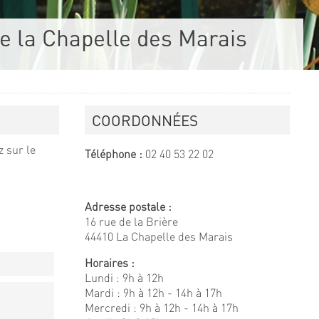
de la Chapelle des Marais
COORDONNÉES
 sur le
Téléphone :
02 40 53 22 02
Adresse postale :
16 rue de la Brière
44410 La Chapelle des Marais
Horaires :
Lundi : 9h à 12h
Mardi : 9h à 12h - 14h à 17h
Mercredi : 9h à 12h - 14h à 17h