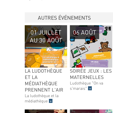
AUTRES ÉVÉNEMENTS
01 JUILLET
06 AOÛT
AU 30 AOÛT
LA LUDOTHÈQUE
SOIRÉE JEUX : LES
ET LA
MATERNELLES
MÉDIATHÈQUE
Ludothèque "On va
s'marais"
+
PRENNENT L'AIR
La ludothèque et la
médiathèque
+