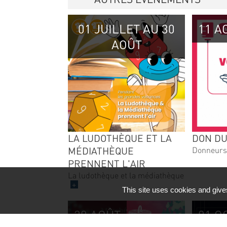
01 JUILLET AU 30
11 A
AOÛT
LA LUDOTHÈQUE ET LA
DON DU
MÉDIATHÈQUE
Donneurs
PRENNENT L'AIR
La ludothèque et la médiathèque
+
This site uses cookies and give
28 AOÛT
01 O