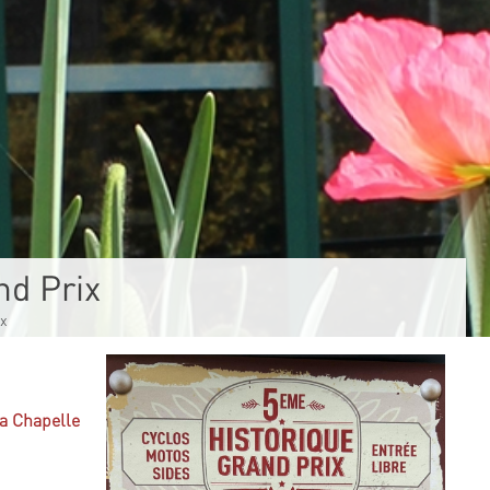
nd Prix
x
a Chapelle