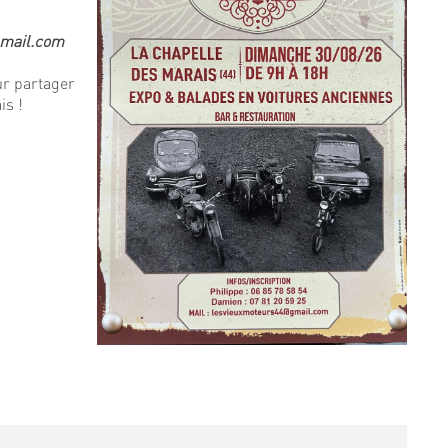
gmail.com
r partager
is !