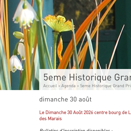
5eme Historique Gra
Accueil
>
Agenda
>
5eme Historique Grand Pri
dimanche 30 août
Le Dimanche 30 Août 2026 centre bourg de L
des Marais
Bulletins d'inscription disponibles :