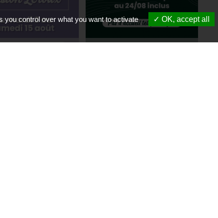
s you control over what you want to activate
OK, accept all
re estivale
Fermeture
que Gaston LEROUX
+
Mairie
+
e collective : la
e processionnaire
+
Mairie de la Chapelle des Marais
Conta