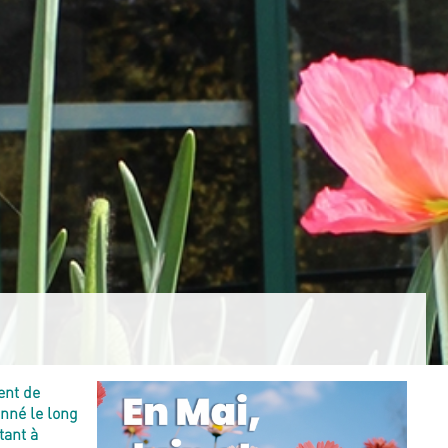
ent de
nné le long
tant à