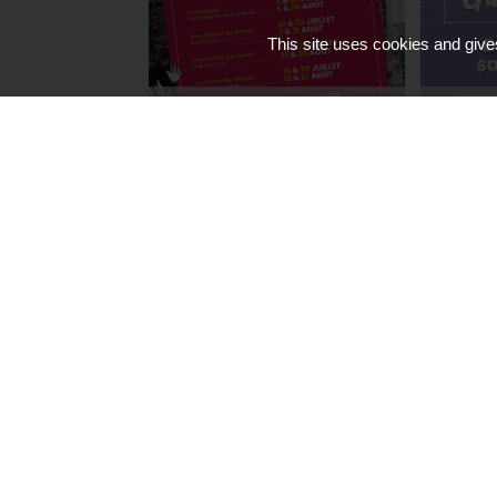
This site uses cookies and give
La culture en extérieure
Fermetu
La Ludothèque
+
Médiathè
Campagn
Fermeture
chenill
Agence Postale Communale
+
Polleniz