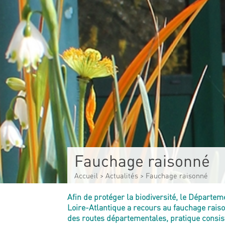
Fauchage raisonné
Accueil
>
Actualités
>
Fauchage raisonné
Afin de protéger la biodiversité, le Départem
Loire-Atlantique a recours au fauchage raiso
des routes départementales, pratique consis