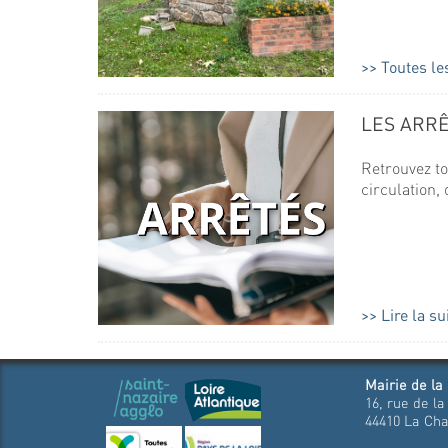
Toutes le
LES ARR
Retrouvez to
circulation, d
Lire la su
Mairie de la
16, rue de la
44410 La Cha