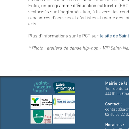
Enfin, un
programme d'éducation culturelle
(EAC)
scolarisés sur l'agglomération, à travers des rend
rencontres d'oeuvres et d'artistes et même des ini
arts.
Plus d'informations sur le PCT sur
le site de Sai
* Photo : ateliers de danse hip-hop - VIP Saint-Na
Mairie de la
16, rue de la
44410 La Cha
Contact :
contact@lach
02 40 53 22 0
Horaires :