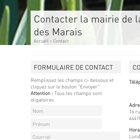
Contacter la mairie de 
des Marais
Accueil
>
Contact
FORMULAIRE DE CONTACT
C
Remplissez les champs ci-dessous et
Télé
cliquez sur le bouton "Envoyer"
Attention :
Tous les champs sont
oligatoires
Adre
16 ru
4441
Hora
Lundi