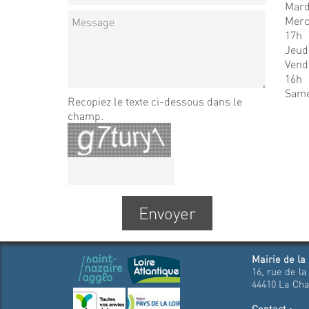
Mardi
Mercr
17h
Jeudi
Vendr
16h
Same
Recopiez le texte ci-dessous dans le
champ.
Mairie de la
16, rue de la
44410 La Cha
Contact :