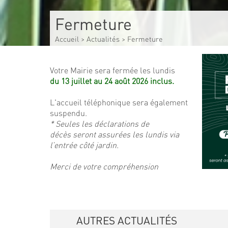
Fermeture
Accueil
>
Actualités
>
Fermeture
Votre Mairie sera fermée les lundis
du 13 juillet au 24 août 2026 inclus.
L'accueil téléphonique sera également
suspendu.
* Seules les déclarations de
décès seront assurées les lundis via
l’entrée côté jardin.
Merci de votre compréhension
AUTRES ACTUALITÉS