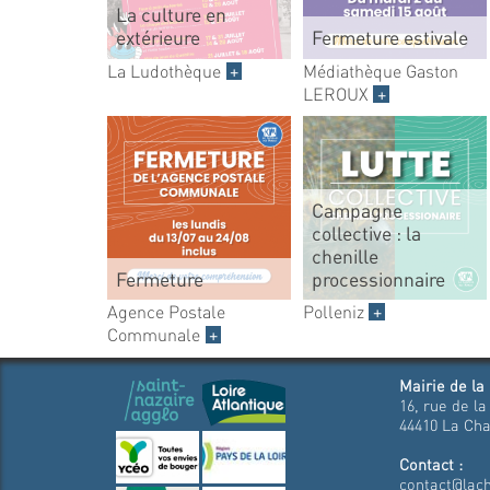
La culture en
extérieure
Fermeture estivale
La Ludothèque
+
Médiathèque Gaston
LEROUX
+
Campagne
collective : la
chenille
Fermeture
processionnaire
Agence Postale
Polleniz
+
Communale
+
Mairie de la
16, rue de la
44410 La Cha
Contact :
contact@lach