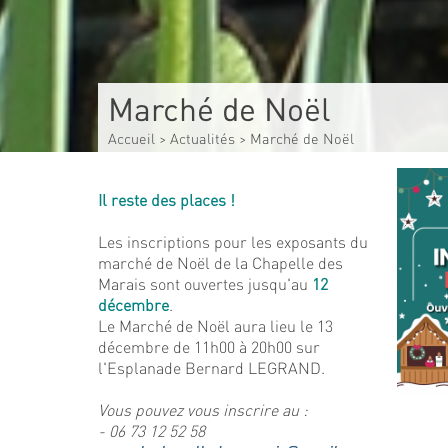
Marché de Noël
Accueil
>
Actualités
>
Marché de Noël
Il reste des places !
Les inscriptions pour les exposants du
marché de Noël de la Chapelle des
Marais sont ouvertes jusqu'au
12
décembre
.
Le Marché de Noël aura lieu le 13
décembre de 11h00 à 20h00 sur
l'Esplanade Bernard LEGRAND.
Vous pouvez vous inscrire au :
- 06 73 12 52 58