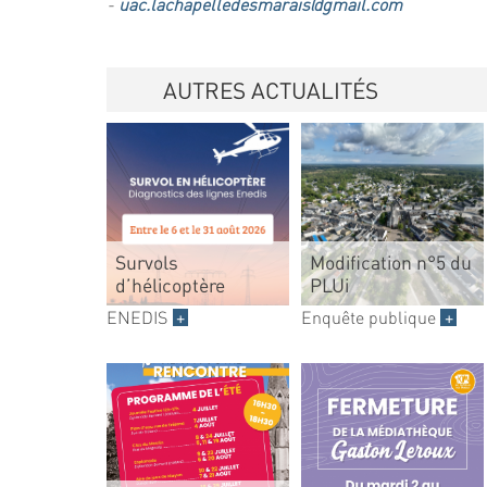
-
uac.lachapelledesmarais@gmail.com
AUTRES ACTUALITÉS
Survols
Modification n°5 du
d’hélicoptère
PLUi
ENEDIS
+
Enquête publique
+