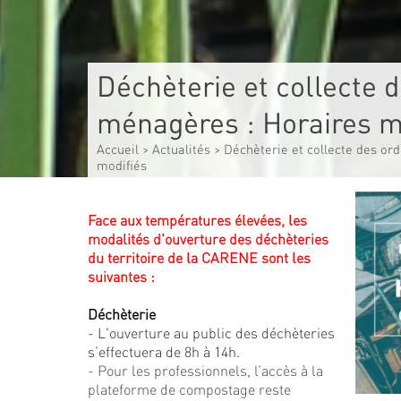
Déchèterie et collecte 
ménagères : Horaires m
Accueil
>
Actualités
>
Déchèterie et collecte des or
modifiés
Face aux températures élevées, les
modalités d'ouverture des déchèteries
du territoire de la CARENE sont les
suivantes :
Déchèterie
- L'ouverture au public des déchèteries
s’effectuera de 8h à 14h.
- Pour les professionnels, l’accès à la
plateforme de compostage reste