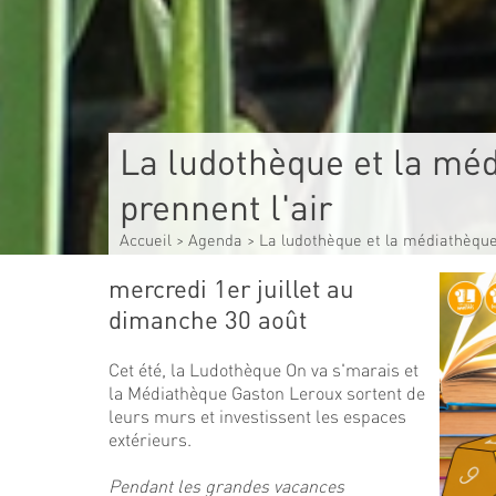
La ludothèque et la mé
prennent l'air
Accueil
>
Agenda
>
La ludothèque et la médiathèque
mercredi 1er juillet au
dimanche 30 août
Cet été, la Ludothèque On va s'marais et
la Médiathèque Gaston Leroux sortent de
leurs murs et investissent les espaces
extérieurs.
Pendant les grandes vacances