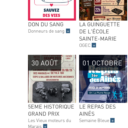
DON DU SANG
LA GUINGUETTE
Donneurs de sang
+
DE L'ÉCOLE
SAINTE-MARIE
OGEC
+
30 AOÛT
01 OCTOBRE
5EME HISTORIQUE
LE REPAS DES
GRAND PRIX
AINÉS
Les Vieux moteurs du
Semaine Bleue
+
Marais
+