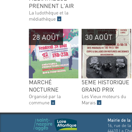
PRENNENT L'AIR
La ludothèque et la
médiathèque
+
28 AOÛT
30 AOÛT
MARCHÉ
5EME HISTORIQUE
NOCTURNE
GRAND PRIX
Organisé par la
Les Vieux moteurs du
commune
+
Marais
+
Mairie de la
16, rue de la
44410 La Cha