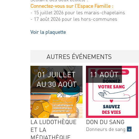
Connectez-vous sur l’Espace Famille :
- 15 juillet 2026 pour les marais-chapelains
- 17 août 2026 pour les hors-communes
Voir la plaquette
AUTRES ÉVÉNEMENTS
01 JUILLET
11 AOÛT
AU 30 AOÛT
LA LUDOTHÈQUE
DON DU SANG
ET LA
Donneurs de sang
+
MÉDIATHÈQUE