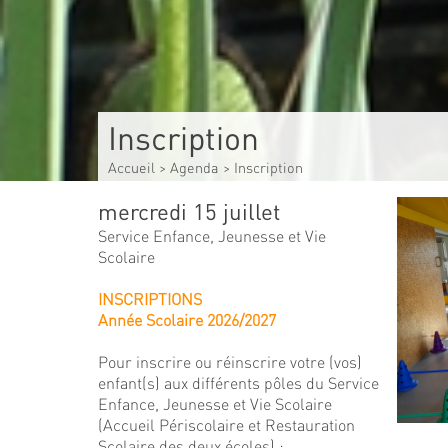
Inscription
Accueil
>
Agenda
>
Inscription
mercredi 15 juillet
Service Enfance, Jeunesse et Vie
Scolaire
INSCRIPTIONS
Année Scolaire 2026/2027
Pour inscrire ou réinscrire votre (vos)
enfant(s) aux différents pôles du Service
Enfance, Jeunesse et Vie Scolaire
(Accueil Périscolaire et Restauration
Scolaire des deux écoles) :