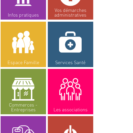
Vos démarches
Infos pratiques
administratives
Espace Famille
Services Santé
Commerces -
Entreprises
Les associations