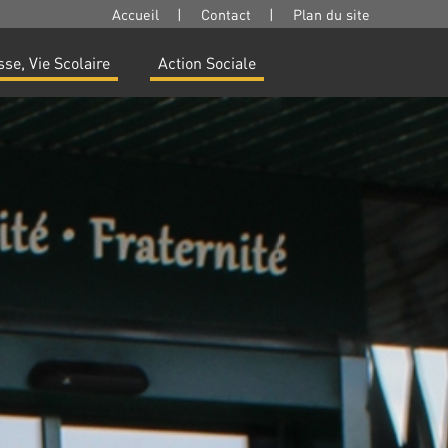
Accueil
|
Contact
|
Plan du site
se, Vie Scolaire
Action Sociale