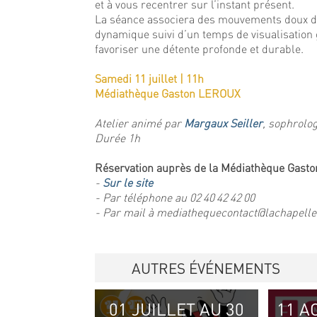
et à vous recentrer sur l’instant présent.
La séance associera des mouvements doux de
dynamique suivi d’un temps de visualisation
favoriser une détente profonde et durable.
Samedi 11 juillet | 11h
Médiathèque Gaston LEROUX
Atelier animé par
Margaux Seiller
, sophrol
Durée 1h
Réservation auprès de la Médiathèque Gast
-
Sur le site
- Par téléphone au 02 40 42 42 00
- Par mail à mediathequecontact@lachapelle
AUTRES ÉVÉNEMENTS
01 JUILLET AU 30
11 A