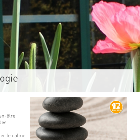
logie
en-être
 des
s
ver le calme