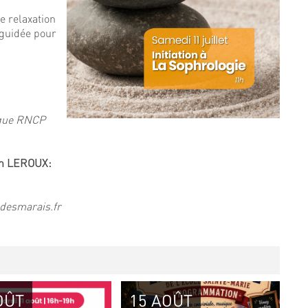
 relaxation
 guidée pour
ogue RNCP
on LEROUX:
desmarais.fr
OÛT
15 AOÛT