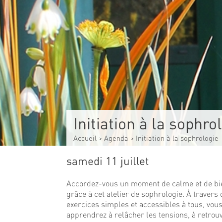
Initiation à la sophro
Accueil
>
Agenda
>
Initiation à la sophrologie
samedi 11 juillet
Accordez-vous un moment de calme et de bi
grâce à cet atelier de sophrologie. À travers
exercices simples et accessibles à tous, vou
apprendrez à relâcher les tensions, à retrou