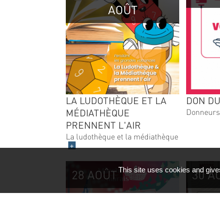
AOÛT
LA LUDOTHÈQUE ET LA
DON DU
MÉDIATHÈQUE
Donneurs
PRENNENT L'AIR
La ludothèque et la médiathèque
+
This site uses cookies and give
28 AOÛT
30 A