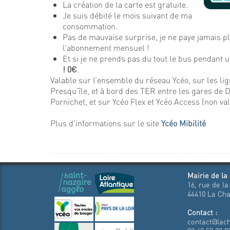
La création de la carte est gratuite.
Je suis débité le mois suivant de ma
consommation.
Pas de mauvaise surprise, je ne paye jamais pl
l’abonnement mensuel !
Et si je ne prends pas du tout le bus pendant 
!
0€
.
Valable sur l’ensemble du réseau Ycéo, sur les lig
Presqu’île, et à bord des TER entre les gares de 
Pornichet, et sur Ycéo Flex et Ycéo Access (non val
Plus d'informations sur le site
Ycéo Mibilité
Mairie de la
16, rue de la
44410 La Cha
Contact :
contact@lach